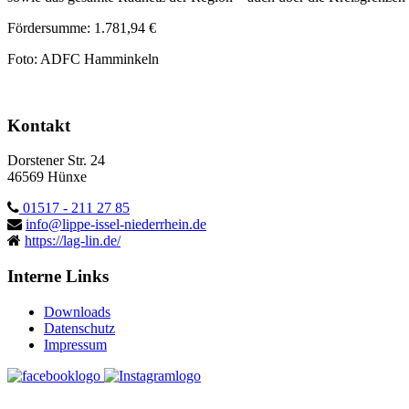
Fördersumme: 1.781,94 €
Foto: ADFC Hamminkeln
Kontakt
Dorstener Str. 24
46569 Hünxe
01517 - 211 27 85
info@lippe-issel-niederrhein.de
https://lag-lin.de/
Interne Links
Downloads
Datenschutz
Impressum