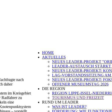
HOME
AKTUELLES
NEUES LEADER-PROJEKT "ORI
LEADER-AUSTAUSCH STÄRKT 
NEUES LEADER-PROJEKT: K
LAG-VORSTANDSSITZUNG AM 2
Nachfragte nach
NEUES LEADER-PROJEKT: FO
ch daher
OFFENER MUSEUMSTAG 2026
DIE REGION
tem im Kreisgebiet
REGION LIPPE-ISSEL-NIEDERR
r Radfahrer zu
TOURISMUS UND FREIZEIT
keln eine
RUND UM LEADER
e Knotenpunktsystem
WAS IST LEADER?
inaus – vorstellt.
FÖRDERUNG: WIE FUNKTIONIE