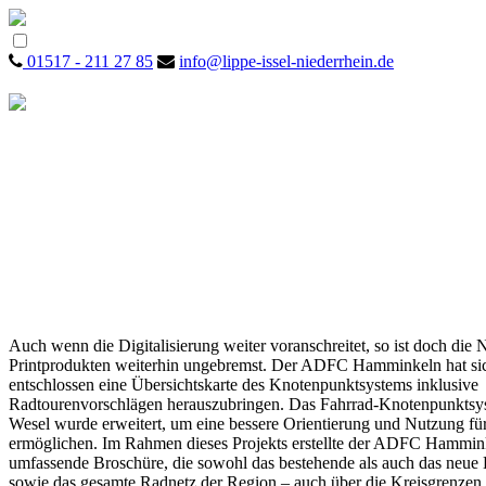
01517 - 211 27 85
info@lippe-issel-niederrhein.de
Auch wenn die Digitalisierung weiter voranschreitet, so ist doch die 
Printprodukten weiterhin ungebremst. Der ADFC Hamminkeln hat si
entschlossen eine Übersichtskarte des Knotenpunktsystems inklusive
Radtourenvorschlägen herauszubringen. Das Fahrrad-Knotenpunktsys
Wesel wurde erweitert, um eine bessere Orientierung und Nutzung fü
ermöglichen. Im Rahmen dieses Projekts erstellte der ADFC Hammin
umfassende Broschüre, die sowohl das bestehende als auch das neu
sowie das gesamte Radnetz der Region – auch über die Kreisgrenzen h