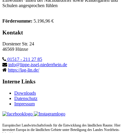
Einwohner*innen der Nachbardörfer sowie Kindergärten und
Schulen angesprochen fühlen
Fördersumme:
5.196,96 €
Kontakt
Dorstener Str. 24
46569 Hünxe
01517 - 211 27 85
info@lippe-issel-niederrhein.de
https://lag-lin.de/
Interne Links
Downloads
Datenschutz
Impressum
Europäischer Landwirtschaftsfonds für die Entwicklung des ländlichen Raums: Hier
investiert Europa in die ländlichen Gebiete unter Beteiligung des Landes Nordrhein-