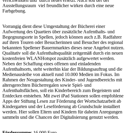
verschwinden und durch neues ersetzt. Auch soll der der
Ausstellungsraum viel freundlicher wirken durch eine neue
Farbgebung.
Vorrangig dient diese Umgestaltung der Bücherei einer
Aufwertung des Quartiers über zusätzliche Aufenthalts- und
Begegnungsorte in Spellen, jedoch können auch z.B. Radfahrer
auf ihren Touren oder Besucherinnen und Besucher des regional
bekannten Spellener Bauernmarktes dieses neue Angebot nutzen.
Qualitativ soll die Aufenthaltsqualität zeitgemäß durch ein neuen
kostenfreien WLANHotspot zusätzlich aufgewertet werden.
Neben der Schaffung eines offenen und einladenden
Aufenthaltsorts, steht weiterhin klar der Bildungsauftrag und die
Medienausleihe von aktuell rund 10.000 Medien im Fokus. Im
Rahmen der Neugestaltung des Kinder- und Jugendbereichs mit
altersgerechten Bücherregalen sowie Spiel- und
Aufenthaltsflächen, soll ein Kinderbereich zum Begeistern und
Entdecken entstehen. Mit zwei iPad Stationen sollen empfohlene
Apps der Stiftung Lesen zur Förderung der Wortschatzarbeit ab
Kindergarten und der Leseförderung ab Grundschule installiert
werden. Hier sollen Eltern und Kindern für daheim Anregungen
sammeln und die Chancen der Digitalisierung genutzt werden.
Fördersumme
: 16.000 Euro