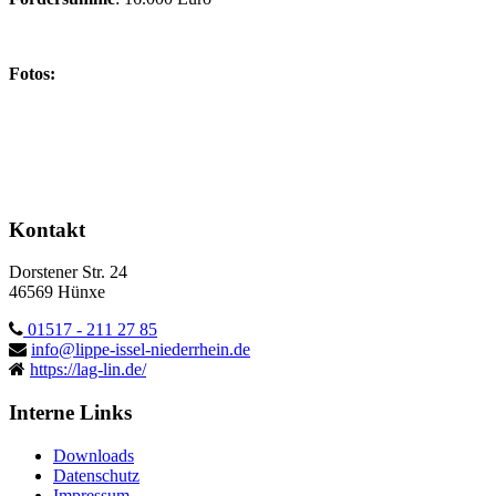
Fotos:
Kontakt
Dorstener Str. 24
46569 Hünxe
01517 - 211 27 85
info@lippe-issel-niederrhein.de
https://lag-lin.de/
Interne Links
Downloads
Datenschutz
Impressum