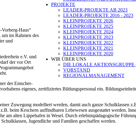
PROJEKTE
LEADER-PROJEKTE AB 2023
LEADER-PROJEKTE 2016 - 2023
KLEINPROJEKTE 2026
KLEINPROJEKTE 2025
o-Vorberg-Haus“
KLEINPROJEKTE 2024
n, um im Rahmen des
KLEINPROJEKTE 2023
er und
KLEINPROJEKTE 2022
KLEINPROJEKTE 2021
KLEINPROJEKTE 2020
iederrhein e.V. und
WIR ÜBER UNS
arf der vor Ort
DIE LOKALE AKTIONSGRUPPE 
s Programmangebot
VORSTAND
eht.
REGIONALMANAGEMENT
tner der Emscher-
rhabens eigenes, zertifiziertes Bildungspersonal ein. Bildungseinheit
einer Zuwegung modelliert werden, damit auch ganze Schulklassen z.B.
z.B. beim Keschern auffindbaren Lebewesen ausgestattet werden. Inner
e am alten Lippehafen in Wesel. Durch erlebnispädagogische Führunge
 Schulklassen, Jugendliche und Familien geschaffen werden.