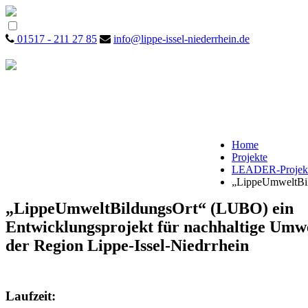
01517 - 211 27 85
info@lippe-issel-niederrhein.de
Home
Projekte
LEADER-Projekt
„LippeUmweltBi
„LippeUmweltBildungsOrt“ (LUBO) ein
Entwicklungsprojekt für nachhaltige Umwe
der Region Lippe-Issel-Niedrrhein
Laufzeit
: