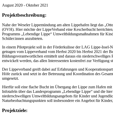
August 2020 - Oktober 2021
Projektbeschreibung
:
Nahe der Weseler Lippemündung am alten Lippehafen liegt das „Ott
(OVH). Hier möchte der LippeVerband eine Kescherbucht herrichte
Programms „Lebendige Lippe“ Umweltbildungsmaßnahmen für Kind
Schüler:innen anzubieten.
In einem Pilotprojekt soll in der Förderkulisse der LAG Lippe-Issel-N
getragen vom Lippeverband vom Herbst 2020 bis Herbst 2021 der Bed
Bildungsverantwortlichen ermittelt und daraus ein niederschwellige
entwickelt werden, das allen Interessenten kostenfrei zur Verfügung st
Der Lippeverband greift dabei auf Erfahrungen und Kooperationspar
Höfe zurück und setzt in der Betreuung und Koordination des Gesamtvo
umgesetzt.
Hierfür soll eine flache Bucht im Übergang der Lippe zum Hafen mit 
Infotafeln über das Landesprogramm „Lebendige Lippe“ und die hier 
niederschwelligen Umweltbildungsangebots für Kinder und Jugendlich
Naturbeobachtungspunkten soll insbesondere ein Angebot für Kinder,
Projektziele
: